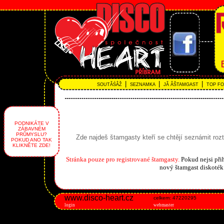
|
|
|
SOUTĂŚÂŽ
SEZNAMKA
JĂ ÂŠTAMGAST
TOP F
PODNIKÁTE V
ZÁBAVNÉM
PRŮMYSLU?
Zde najdeš štamgasty kteří se chtějí seznámit rozt
POKUD ANO TAK
KLIKNĚTE ZDE!
Stránka pouze pro registrované štamgasty.
Pokud nejsi přih
nový štamgast diskoték 
www.disco-heart.cz
celkem: 47220295
login
webmaster