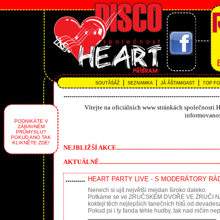
|
|
|
SOUTĂŚÂŽ
SEZNAMKA
JĂ ÂŠTAMGAST
TOP F
Vítejte na oficiálních www stránkách společnosti H
informovanos
PODNIKÁTE V
ZÁBAVNÉM
PRŮMYSLU?
POKUD ANO TAK
KLIKNĚTE ZDE!
NEJBLIŽŠÍ AKCE............................................................................
AKTUÁLNĚ......................................................................................
..........
HEART PARTY LIVE - S MODERÁTORY RÁD
Nenech si ujít největší mejdan široko daleko.
Potkáme se ve ZRUČSKÉM DVOŘE VE ZRUČI NAD SÁ
koktejl těch nejlepších tanečních hitů od devade
Pokud jsi i ty fanda téhle hudby, tak nad ničím n
▂▂▂▂▂▂▂▂▂▂▂▂▂▂▂▂▂▂▂▂▂▂▂▂▂▂▂▂▂