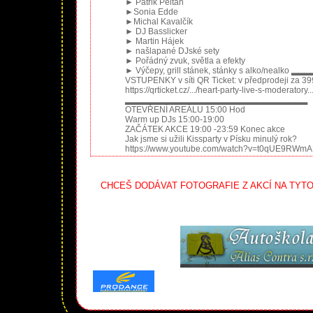
► Patrik Peltan
►Sonia Edde
►Michal Kavalčík
► DJ Basslicker
► Martin Hájek
► našlapané DJské sety
► Pořádný zvuk, světla a efekty
► Výčepy, grill stánek, stánky s alko/n
VSTUPENKY v síti QR Ticket: v předprodeji za 399
https://qrticket.cz/.../heart-party-live-s-moderatory..
▂▂▂▂▂▂▂▂▂▂▂▂▂▂▂▂▂▂▂▂▂▂▂▂▂▂▂▂▂
OTEVŘENÍ AREÁLU 15:00 Hod
Warm up DJs 15:00-19:00
ZAČÁTEK AKCE 19:00 -23:59 Konec akce
Jak jsme si užili Kissparty v Písku minulý rok?
https://www.youtube.com/watch?v=t0qUE9RWmA
CHCEŠ DODÁVAT FOTOGRAFIE Z AKCÍ NA TYTO