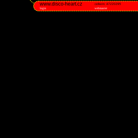
www.disco-heart.cz
celkem: 47220295
login
webmaster