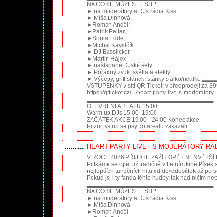
NA CO SE MŮŽEŠ TĚŠIT?
► na moderátory a DJs rádia Kiss:
► Míša Dinhová,
►Roman Anděl,
►Patrik Peltan,
►Sonia Edde,
►Michal Kavalčík
► DJ Basslicker
►Martin Hájek
► našlapané DJské sety
► Pořádný zvuk, světla a efekty
► Výčepy, grill stánek, stánky s alko/n
VSTUPENKY v síti QR Ticket: v předprodeji za 399
https://qrticket.cz/.../heart-party-live-s-moderatory..
▂▂▂▂▂▂▂▂▂▂▂▂▂▂▂▂▂▂▂▂▂▂▂▂▂▂▂▂▂
OTEVŘENÍ AREÁLU 15:00
Warm up DJs 15.00 -19:00
ZAČÁTEK AKCE 19:00 - 24:00 Konec akce
Pozor, vstup se psy do areálu zakázán
..........
HEART PARTY LIVE - S MODERÁTORY RÁDI
V ROCE 2026 PŘIJDTE ZAŽÍT OPĚT NENVĚTŠÍ
Potkáme se opět již tradičně v Letním kině Písek s
nejlepších tanečních hitů od devadesátek až po 
Pokud jsi i ty fanda téhle hudby, tak nad ničím n
▂▂▂▂▂▂▂▂▂▂▂▂▂▂▂▂▂▂▂▂▂▂▂▂▂▂▂▂▂
NA CO SE MŮŽEŠ TĚŠIT?
► na moderátory a DJs rádia Kiss:
► Míša Dinhová
►Roman Anděl